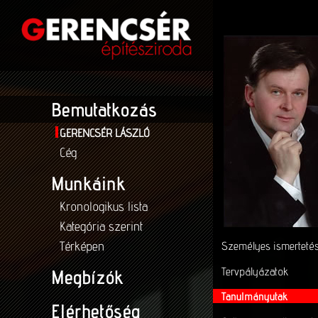
Bemutatkozás
GERENCSÉR LÁSZLÓ
Cég
Munkáink
Kronologikus lista
Kategória szerint
Térképen
Személyes ismerteté
Tervpályázatok
Megbízók
Tanulmányutak
Elérhetőség