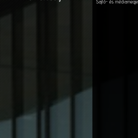
Sajtó- és médiamegje