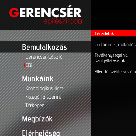
Cégadatok
Cégtörténet, működés
Bemutatkozás
Tevékenységeink,
Gerencsér László
szolgáltatásaink
CÉG
Állandó szaktervező p
Munkáink
Kronologikus lista
Kategória szerint
Térképen
Megbízók
Elérhetőség