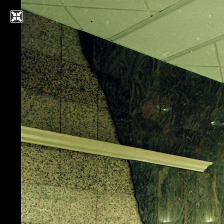
Bemutatkozás
Gerencsér László
Cég
Munkáink
Kronologikus lista
Kategória szerint
Térképen
Megbízók
Elérhetőség