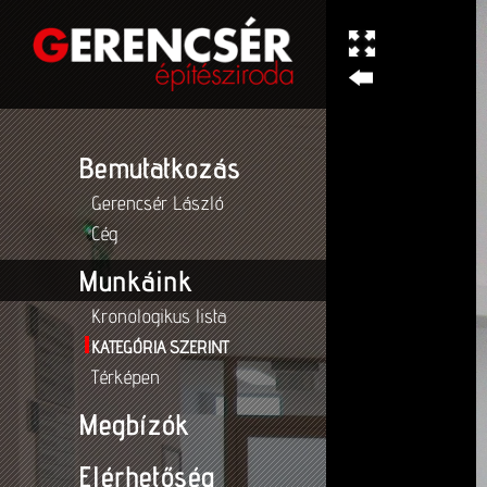
Bemutatkozás
Gerencsér László
Cég
Munkáink
Kronologikus lista
KATEGÓRIA SZERINT
Térképen
Megbízók
Elérhetőség