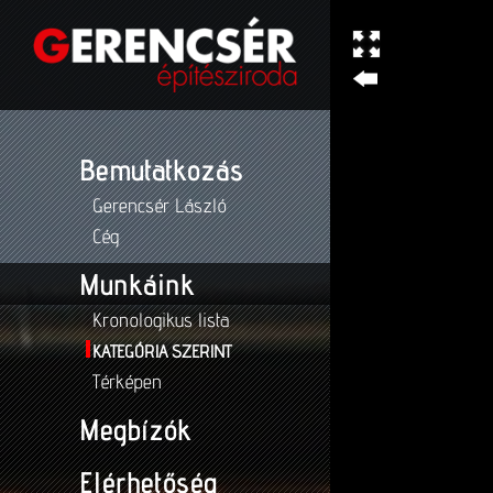
Bemutatkozás
Gerencsér László
Cég
Munkáink
Kronologikus lista
KATEGÓRIA SZERINT
Térképen
Megbízók
Elérhetőség